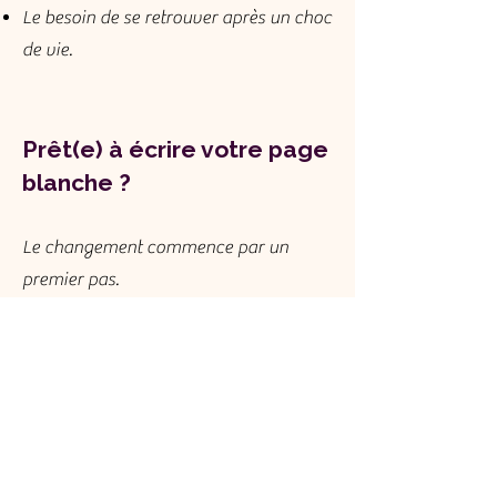
Le besoin de se retrouver après un choc
de vie.
Prêt(e) à écrire votre page
blanche ?
Le changement commence par un
premier pas.
J
e vous accueille dans un cadre
sécurisant, confidentiel et bienveillant
pour entamer ce cheminement vers
vous-même.
En cabinet à Chatou ou en Visio sur des
séances de 45mn ou 90mn.